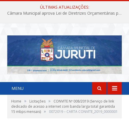
ÚLTIMAS ATUALIZAÇÕES:
Câmara Municipal aprova Lei de Diretrizes Orçamentárias para o exercício financeiro de 2027
MENU
»
»
Home
Licitações
CONVITE Nº 008/2019 (Serviço de link
dedicado de acesso a internet com banda larga total garantida
»
15 mbps mensais)
0072019 – CARTA CONVITE_2019_0000001