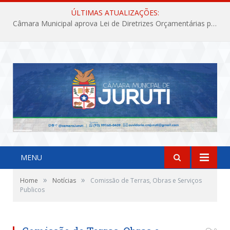
ÚLTIMAS ATUALIZAÇÕES:
Câmara Municipal aprova Lei de Diretrizes Orçamentárias para o exercício financeiro de 2027
MENU
»
»
Home
Notícias
Comissão de Terras, Obras e Serviços
Publicos