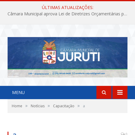
ÚLTIMAS ATUALIZAÇÕES:
Câmara Municipal aprova Lei de Diretrizes Orçamentárias para o exercício financeiro de 2027
MENU
»
»
»
Home
Notícias
Capacitação
a
a
0