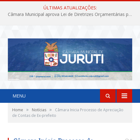
ÚLTIMAS ATUALIZAÇÕES:
Câmara Municipal aprova Lei de Diretrizes Orçamentárias para o exercício financeiro de 2027
MENU
»
»
Home
Notícias
Câmara Inicia Processo de Apreciação
de Contas de Ex-prefeito