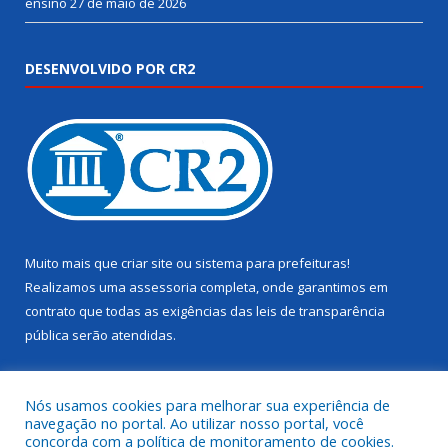
ensino
27 de maio de 2026
DESENVOLVIDO POR CR2
Muito mais que
criar site
ou
sistema para prefeituras
!
Realizamos uma
assessoria
completa, onde garantimos em
contrato que todas as exigências das
leis de transparência
pública
serão atendidas.
Conheça o
PNTP
e o
Radar da Transparência Pública
Nós usamos cookies para melhorar sua experiência de
navegação no portal. Ao utilizar nosso portal, você
concorda com a política de monitoramento de cookies.