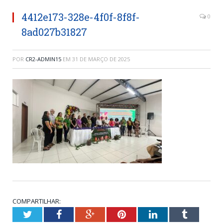
4412e173-328e-4f0f-8f8f-
0
8ad027b31827
POR
CR2-ADMIN15
EM
31 DE MARÇO DE 2025
COMPARTILHAR:
Twitter
Facebook
Google+
Pinterest
LinkedIn
Tumblr