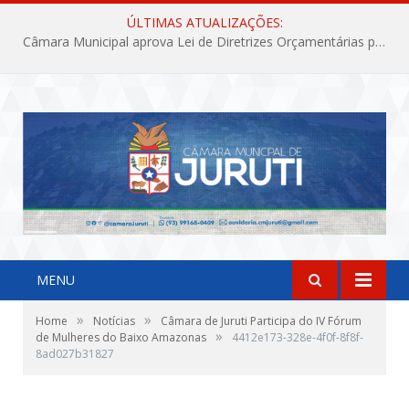
ÚLTIMAS ATUALIZAÇÕES:
Câmara Municipal aprova Lei de Diretrizes Orçamentárias para o exercício financeiro de 2027
MENU
»
»
Home
Notícias
Câmara de Juruti Participa do IV Fórum
»
de Mulheres do Baixo Amazonas
4412e173-328e-4f0f-8f8f-
8ad027b31827