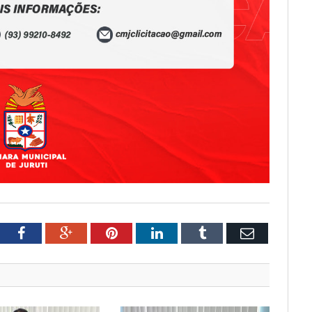
tter
Facebook
Google+
Pinterest
LinkedIn
Tumblr
Email