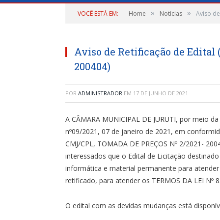
»
»
VOCÊ ESTÁ EM:
Home
Notícias
Aviso de
Aviso de Retificação de Edita
200404)
POR
ADMINISTRADOR
EM
17 DE JUNHO DE 2021
A CÂMARA MUNICIPAL DE JURUTI, por meio da Com
nº09/2021, 07 de janeiro de 2021, em conformi
CMJ/CPL, TOMADA DE PREÇOS Nº 2/2021- 200404
interessados que o Edital de Licitação destinad
informática e material permanente para atender 
retificado, para atender os TERMOS DA LEI Nº 8
O edital com as devidas mudanças está disponí