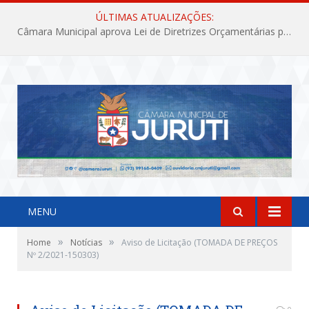
ÚLTIMAS ATUALIZAÇÕES:
Câmara Municipal aprova Lei de Diretrizes Orçamentárias para o exercício financeiro de 2027
MENU
»
»
Home
Notícias
Aviso de Licitação (TOMADA DE PREÇOS
Nº 2/2021-150303)