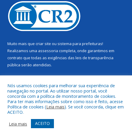
Muito mais que
criar site
ou
sistema para prefeituras
!
Realizamos uma
assessoria
completa, onde garantimos em
contrato que todas as exigências das
leis de transparência
pública
serão atendidas.
Conheça o
PNTP
e o
Radar da Transparência Pública
Nós usamos cookies para melhorar sua experiência de
navegação no portal. Ao utilizar nosso portal, você
concorda com a política de monitoramento de cookies.
Para ter mais informações sobre como isso é feito, acesse
Política de cookies (
Leia mais
). Se você concorda, clique em
Todos os direitos reservados a Câmara Municipal de Juruti.
ACEITO.
Mapa do Site
Acessar Área Administrativa
ACEITO
Leia mais
Acessar Webmail