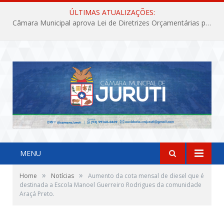
ÚLTIMAS ATUALIZAÇÕES:
Câmara Municipal aprova Lei de Diretrizes Orçamentárias para o exercício financeiro de 2027
MENU
»
»
Home
Notícias
Aumento da cota mensal de diesel que é
destinada a Escola Manoel Guerreiro Rodrigues da comunidade
Araçá Preto.