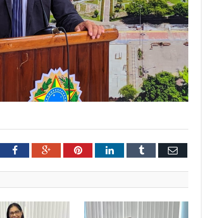
tter
Facebook
Google+
Pinterest
LinkedIn
Tumblr
Email