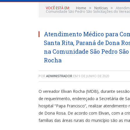
»
»
VOCÊ ESTÁ EM:
Home
Notícias
Atendim
Comunidade São Pedro São Solicitações do Veread
Atendimento Médico para Com
Santa Rita, Paraná de Dona Ro
na Comunidade São Pedro São 
Rocha
POR
ADMINISTRADOR
EM
9 DE JUNHO DE 2020
O vereador Elivan Rocha (MDB), durante sessão v
de requerimento, endereçado a Secretária de Saú
hospital “Papa Francisco”, realizar atendiment
de Dona Rosa. De acordo com Elivan, com a cr
famílias das áreas rurais do município são as m