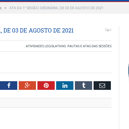
»
s
ATA DA 1º SESSÃO ORDINÁRIA, DE 03 DE AGOSTO DE 2021
 DE 03 DE AGOSTO DE 2021
0
ATIVIDADES LEGISLATIVAS
,
PAUTAS E ATAS DAS SESSÕES
tter
Facebook
Google+
Pinterest
LinkedIn
Tumblr
Email