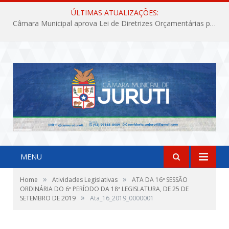
ÚLTIMAS ATUALIZAÇÕES:
Câmara Municipal aprova Lei de Diretrizes Orçamentárias para o exercício financeiro de 2027
MENU
»
»
Home
Atividades Legislativas
ATA DA 16ª SESSÃO
ORDINÁRIA DO 6º PERÍODO DA 18ª LEGISLATURA, DE 25 DE
»
SETEMBRO DE 2019
Ata_16_2019_0000001