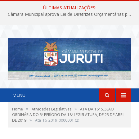
ÚLTIMAS ATUALIZAÇÕES:
Câmara Municipal aprova Lei de Diretrizes Orçamentárias para o exercício financeiro de 2027
MENU
»
»
Home
Atividades Legislativas
ATA DA 16ª SESSÃO
ORDINÁRIA DO 5º PERÍODO DA 18ª LEGISLATURA, DE 23 DE ABRIL
»
DE 2019
Ata_16_2019_0000001 (2)