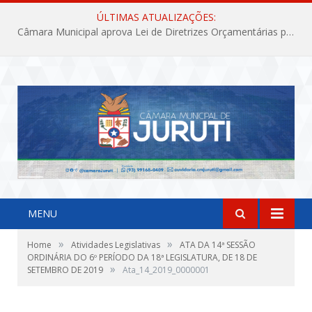
ÚLTIMAS ATUALIZAÇÕES:
Câmara Municipal aprova Lei de Diretrizes Orçamentárias para o exercício financeiro de 2027
MENU
»
»
Home
Atividades Legislativas
ATA DA 14ª SESSÃO
ORDINÁRIA DO 6º PERÍODO DA 18ª LEGISLATURA, DE 18 DE
»
SETEMBRO DE 2019
Ata_14_2019_0000001