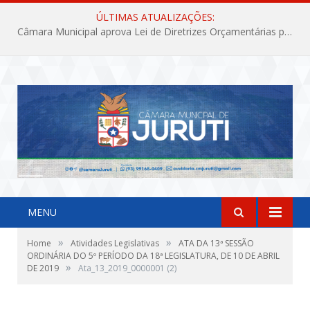
ÚLTIMAS ATUALIZAÇÕES:
Câmara Municipal aprova Lei de Diretrizes Orçamentárias para o exercício financeiro de 2027
MENU
»
»
Home
Atividades Legislativas
ATA DA 13ª SESSÃO
ORDINÁRIA DO 5º PERÍODO DA 18ª LEGISLATURA, DE 10 DE ABRIL
»
DE 2019
Ata_13_2019_0000001 (2)