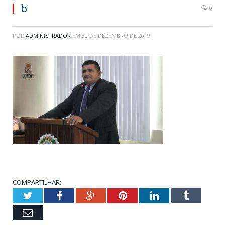
b
0
POR
ADMINISTRADOR
EM
30 DE DEZEMBRO DE 2019
COMPARTILHAR:
Twitter
Facebook
Google+
Pinterest
LinkedIn
Tumblr
Email