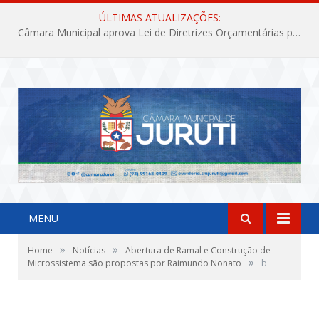
ÚLTIMAS ATUALIZAÇÕES:
Câmara Municipal aprova Lei de Diretrizes Orçamentárias para o exercício financeiro de 2027
MENU
»
»
Home
Notícias
Abertura de Ramal e Construção de
»
Microssistema são propostas por Raimundo Nonato
b