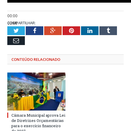
00:00
00:00
COMPARTILHAR:
01:46
Twitter
Facebook
Google+
Pinterest
LinkedIn
Tumblr
Email
CONTEÚDO RELACIONADO
Câmara Municipal aprova Lei
de Diretrizes Orçamentárias
para o exercício financeiro