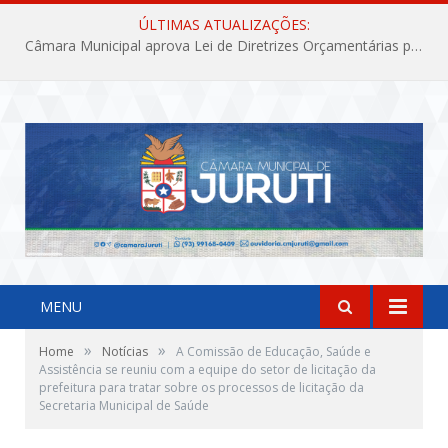
ÚLTIMAS ATUALIZAÇÕES:
Câmara Municipal aprova Lei de Diretrizes Orçamentárias para o exercício financeiro de 2027
MENU
»
»
Home
Notícias
A Comissão de Educação, Saúde e
Assistência se reuniu com a equipe do setor de licitação da
prefeitura para tratar sobre os processos de licitação da
Secretaria Municipal de Saúde