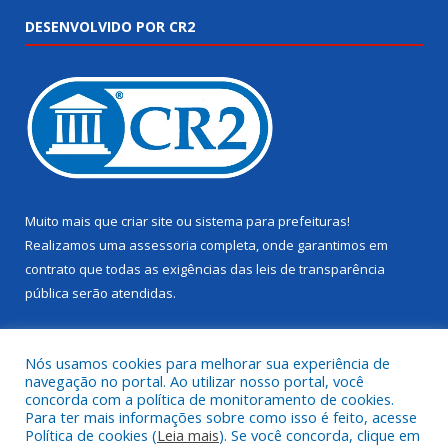
DESENVOLVIDO POR CR2
Muito mais que
criar site
ou
sistema para prefeituras
!
Realizamos uma
assessoria
completa, onde garantimos em
contrato que todas as exigências das
leis de transparência
pública
serão atendidas.
Conheça o
PNTP
e o
Radar da Transparência Pública
Nós usamos cookies para melhorar sua experiência de
navegação no portal. Ao utilizar nosso portal, você
concorda com a política de monitoramento de cookies.
Para ter mais informações sobre como isso é feito, acesse
Política de cookies (
Leia mais
). Se você concorda, clique em
Todos os direitos reservados a Câmara Municipal de Juruti.