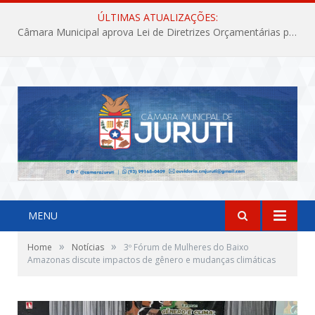
ÚLTIMAS ATUALIZAÇÕES:
Câmara Municipal aprova Lei de Diretrizes Orçamentárias para o exercício financeiro de 2027
MENU
»
»
Home
Notícias
3º Fórum de Mulheres do Baixo
Amazonas discute impactos de gênero e mudanças climáticas