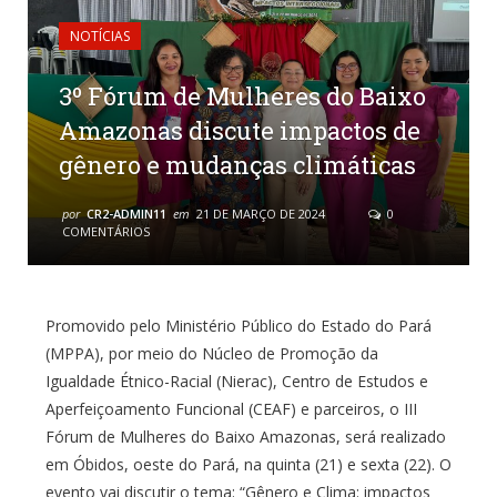
NOTÍCIAS
3º Fórum de Mulheres do Baixo
Amazonas discute impactos de
gênero e mudanças climáticas
por
CR2-ADMIN11
em
21 DE MARÇO DE 2024
0
COMENTÁRIOS
Promovido pelo Ministério Público do Estado do Pará
(MPPA), por meio do Núcleo de Promoção da
Igualdade Étnico-Racial (Nierac), Centro de Estudos e
Aperfeiçoamento Funcional (CEAF) e parceiros, o III
Fórum de Mulheres do Baixo Amazonas, será realizado
em Óbidos, oeste do Pará, na quinta (21) e sexta (22). O
evento vai discutir o tema: “Gênero e Clima: impactos