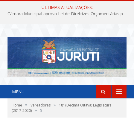
ÚLTIMAS ATUALIZAÇÕES:
Câmara Municipal aprova Lei de Diretrizes Orçamentárias para o exercício financeiro de 2027
MENU
»
»
Home
Vereadores
18ª (Decima Oitava) Legislatura
»
(2017-2020)
5