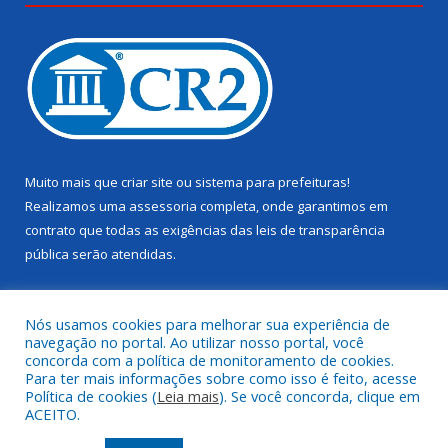
Muito mais que
criar site
ou
sistema para prefeituras
!
Realizamos uma
assessoria
completa, onde garantimos em
contrato que todas as exigências das
leis de transparência
pública
serão atendidas.
Conheça o
PNTP
e o
Radar da Transparência Pública
Nós usamos cookies para melhorar sua experiência de
navegação no portal. Ao utilizar nosso portal, você
concorda com a política de monitoramento de cookies.
Para ter mais informações sobre como isso é feito, acesse
Política de cookies (
Leia mais
). Se você concorda, clique em
Todos os direitos reservados a Câmara Municipal de Juruti.
ACEITO.