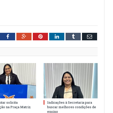
tter
Facebook
Google+
Pinterest
LinkedIn
Tumblr
Email
tar solicita
Indicações à Secretaria para
ão na Praça Matriz
buscar melhores condições de
ensino