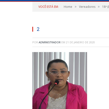
»
»
VOCÊ ESTÁ EM:
Home
Vereadores
18ª 
2
POR
ADMINISTRADOR
EM
21 DE JANEIRO DE 2020