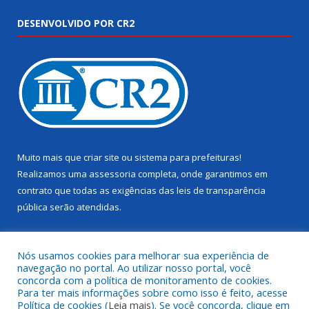
DESENVOLVIDO POR CR2
Muito mais que
criar site
ou
sistema para prefeituras
!
Realizamos uma
assessoria
completa, onde garantimos em
contrato que todas as exigências das
leis de transparência
pública
serão atendidas.
Conheça o
PNTP
e o
Radar da Transparência Pública
Nós usamos cookies para melhorar sua experiência de
navegação no portal. Ao utilizar nosso portal, você
concorda com a política de monitoramento de cookies.
Para ter mais informações sobre como isso é feito, acesse
Política de cookies (
Leia mais
). Se você concorda, clique em