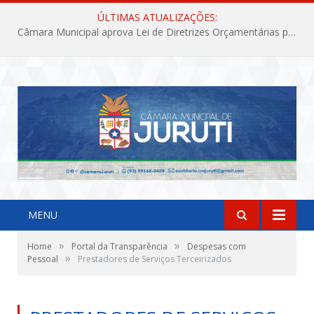
ÚLTIMAS ATUALIZAÇÕES:
Câmara Municipal aprova Lei de Diretrizes Orçamentárias para o exercício financeiro de 2027
MENU
»
»
Home
Portal da Transparência
Despesas com
»
Pessoal
Prestadores de Serviços Terceirizados