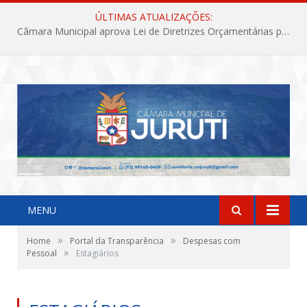
ÚLTIMAS ATUALIZAÇÕES:
Câmara Municipal aprova Lei de Diretrizes Orçamentárias para o exercício financeiro de 2027
MENU
»
»
Home
Portal da Transparência
Despesas com
»
Pessoal
Estagiários