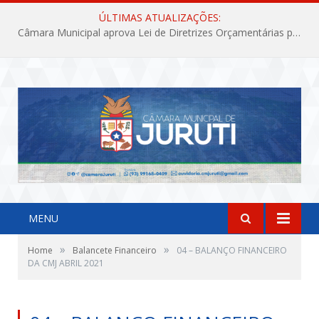
ÚLTIMAS ATUALIZAÇÕES:
Câmara Municipal aprova Lei de Diretrizes Orçamentárias para o exercício financeiro de 2027
MENU
»
»
Home
Balancete Financeiro
04 – BALANÇO FINANCEIRO
DA CMJ ABRIL 2021