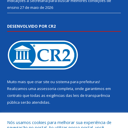
Indicações à Secretaria para buscar melhores condições de
ensino
27 de maio de 2026
DESENVOLVIDO POR CR2
Muito mais que
criar site
ou
sistema para prefeituras
!
Realizamos uma
assessoria
completa, onde garantimos em
contrato que todas as exigências das
leis de transparência
pública
serão atendidas.
Conheça o
PNTP
e o
Radar da Transparência Pública
Nós usamos cookies para melhorar sua experiência de
navegação no portal. Ao utilizar nosso portal, você