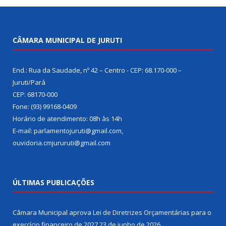
CÂMARA MUNICIPAL DE JURUTI
End.: Rua da Saudade, nº 42 – Centro - CEP: 68.170-000 –
Juruti/Pará
CEP: 68170-000
Fone: (93) 99168-0409
Horário de atendimento: 08h às 14h
E-mail: parlamentojuruti@gmail.com,
ouvidoria.cmjururuti@gmail.com
ÚLTIMAS PUBLICAÇÕES
Câmara Municipal aprova Lei de Diretrizes Orçamentárias para o
exercício financeiro de 2027
23 de junho de 2026