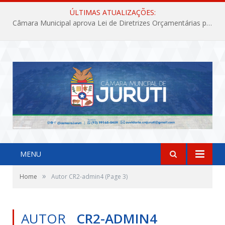
ÚLTIMAS ATUALIZAÇÕES:
Câmara Municipal aprova Lei de Diretrizes Orçamentárias para o exercício financeiro de 2027
MENU
»
Home
Autor CR2-admin4
(Page 3)
AUTOR
CR2-ADMIN4