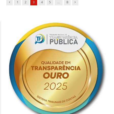
Previous
Next
1
2
3
4
5
…
8