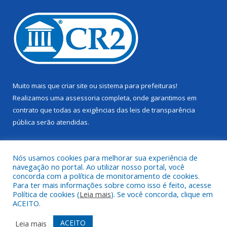
Muito mais que
criar site
ou
sistema para prefeituras
!
Realizamos uma
assessoria
completa, onde garantimos em
contrato que todas as exigências das
leis de transparência
pública
serão atendidas.
Conheça o
PNTP
e o
Radar da Transparência Pública
Nós usamos cookies para melhorar sua experiência de
navegação no portal. Ao utilizar nosso portal, você
concorda com a política de monitoramento de cookies.
Para ter mais informações sobre como isso é feito, acesse
Política de cookies (
Leia mais
). Se você concorda, clique em
Todos os direitos reservados a Câmara Municipal de Juruti.
ACEITO.
Mapa do Site
Acessar Área Administrativa
ACEITO
Leia mais