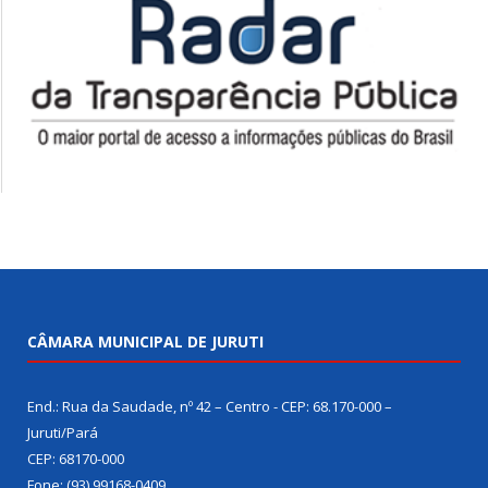
CÂMARA MUNICIPAL DE JURUTI
End.: Rua da Saudade, nº 42 – Centro - CEP: 68.170-000 –
Juruti/Pará
CEP: 68170-000
Fone: (93) 99168-0409