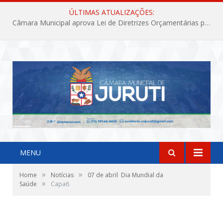
ÚLTIMAS ATUALIZAÇÕES:
Câmara Municipal aprova Lei de Diretrizes Orçamentárias para o exercício financeiro de 2027
MENU
»
»
Home
Notícias
07 de abril  Dia Mundial da
»
Saúde
Capa6